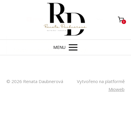
0
Všeobecné obchodní podmínky
MENU
Zásady zpracování osobních údajů
© 2026 Renata Daubnerová
Vytvořeno na platformě
Mioweb