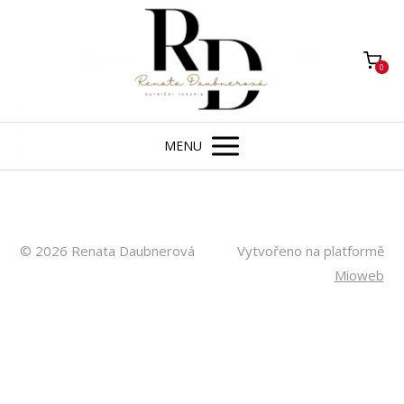
0
Všeobecné obchodní podmínky
MENU
Zásady zpracování osobních údajů
© 2026 Renata Daubnerová
Vytvořeno na platformě
Mioweb