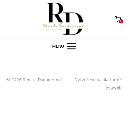
0
Všeobecné obchodní podmínky
MENU
Zásady zpracování osobních údajů
© 2026 Renata Daubnerová
Vytvořeno na platformě
Mioweb