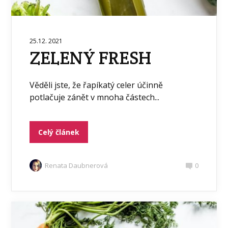
25.12. 2021
ZELENÝ FRESH
Věděli jste, že řapíkatý celer účinně
potlačuje zánět v mnoha částech...
Celý článek
Renata Daubnerová
0