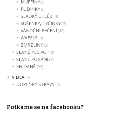
MUFFINY
(3)
PUDINKY
(5)
SLADKÝ CHLÉB
(4)
SUŠENKY, TYČINKY
(7)
VÁNOČNÍ PEČENÍ
(10)
WAFFLE
(3)
ZMRZLINY
(3)
SLANÉ PEČIVO
(19)
SLANÉ ZOBÁNÍ
(8)
SNÍDANĚ
(59)
VIDEA
(1)
DOPLŇKY STRAVY
(1)
Potkáme se na facebooku?