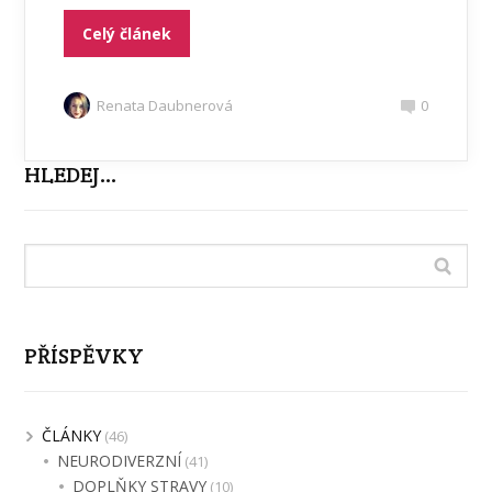
Celý článek
Renata Daubnerová
0
HLEDEJ…
PŘÍSPĚVKY
ČLÁNKY
(46)
NEURODIVERZNÍ
(41)
DOPLŇKY STRAVY
(10)