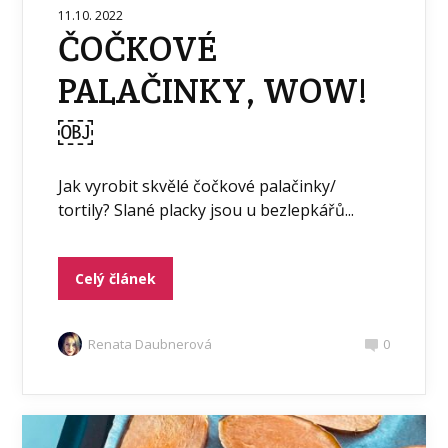
11.10. 2022
ČOČKOVÉ
PALAČINKY, WOW!
￼
Jak vyrobit skvělé čočkové palačinky/
tortily? Slané placky jsou u bezlepkářů...
Celý článek
Renata Daubnerová
0