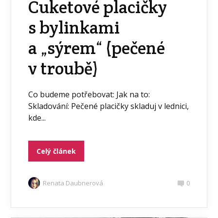
Cuketové placičky
s bylinkami
a „sýrem“ (pečené
v troubě)
Co budeme potřebovat: Jak na to:
Skladování: Pečené placičky skladuj v lednici,
kde...
Celý článek
Renata Daubnerová
0