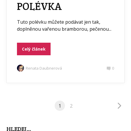
POLÉVKA
Tuto polévku můžete podávat jen tak,
doplněnou vařenou bramborou, pečenou...
Celý článek
Renata Daubnerová
0
1
2
HLEDEJ…