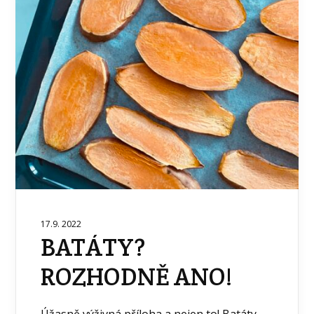
17.9. 2022
BATÁTY?
ROZHODNĚ ANO!
Úžasně výživná příloha a nejen to! Batáty