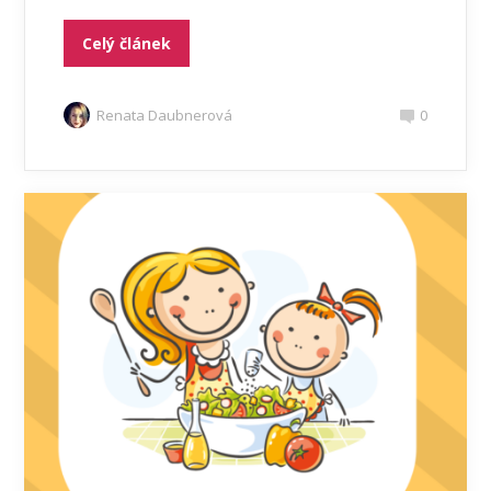
Celý článek
Renata Daubnerová
0