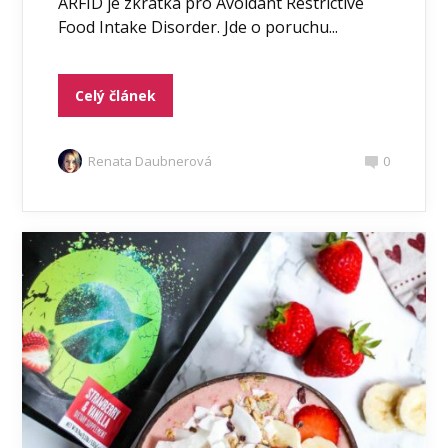
ARFID je zkratka pro Avoidant Restrictive
Food Intake Disorder. Jde o poruchu...
Celý článek
Renata Daubnerová
0