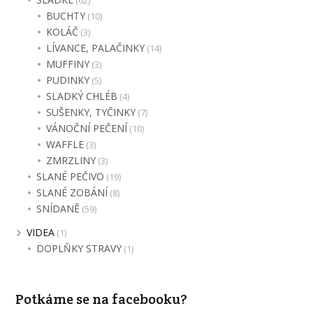
BUCHTY
(10)
KOLÁČ
(3)
LÍVANCE, PALAČINKY
(14)
MUFFINY
(3)
PUDINKY
(5)
SLADKÝ CHLÉB
(4)
SUŠENKY, TYČINKY
(7)
VÁNOČNÍ PEČENÍ
(10)
WAFFLE
(3)
ZMRZLINY
(3)
SLANÉ PEČIVO
(19)
SLANÉ ZOBÁNÍ
(8)
SNÍDANĚ
(59)
VIDEA
(1)
DOPLŇKY STRAVY
(1)
Potkáme se na facebooku?