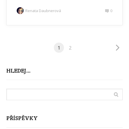
Renata Daubnerová
0
1
2
HLEDEJ…
PŘÍSPĚVKY