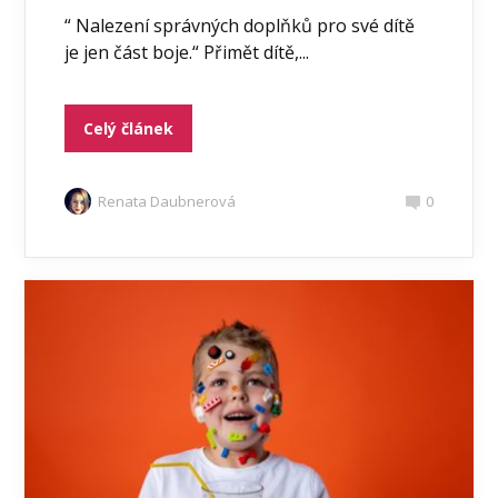
“ Nalezení správných doplňků pro své dítě
je jen část boje.“ Přimět dítě,...
Celý článek
Renata Daubnerová
0