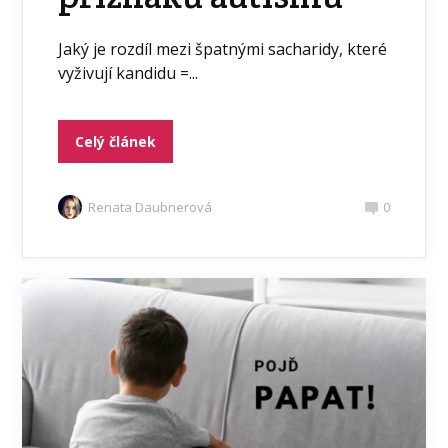
Jaký je rozdíl mezi špatnými sacharidy, které
vyživují kandidu =...
Celý článek
Renata Daubnerová
0