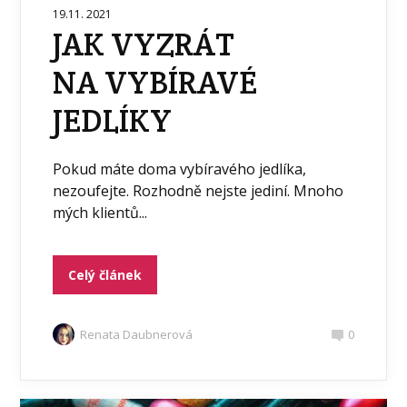
19.11. 2021
JAK VYZRÁT
NA VYBÍRAVÉ
JEDLÍKY
Pokud máte doma vybíravého jedlíka,
nezoufejte. Rozhodně nejste jediní. Mnoho
mých klientů...
Celý článek
Renata Daubnerová
0