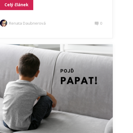
Celý článek
Renata Daubnerová
0