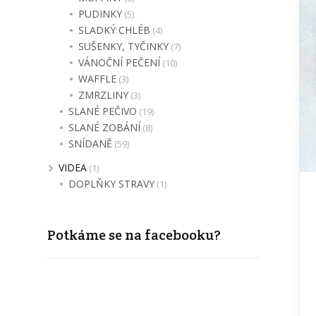
PUDINKY
(5)
SLADKÝ CHLÉB
(4)
SUŠENKY, TYČINKY
(7)
VÁNOČNÍ PEČENÍ
(10)
WAFFLE
(3)
ZMRZLINY
(3)
SLANÉ PEČIVO
(19)
SLANÉ ZOBÁNÍ
(8)
SNÍDANĚ
(59)
VIDEA
(1)
DOPLŇKY STRAVY
(1)
Potkáme se na facebooku?