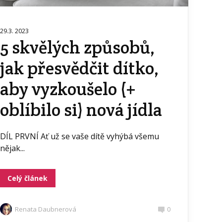
29.3. 2023
5 skvělých způsobů,
jak přesvědčit dítko,
aby vyzkoušelo (+
oblíbilo si) nová jídla
DÍL PRVNÍ Ať už se vaše dítě vyhýbá všemu
nějak...
Celý článek
Renata Daubnerová
0