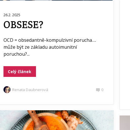
26.2. 2025
OBSESE?
OCD = obsedantně-kompulzivní porucha….
může být ze základu autoimunitní
poruchou?...
Celý článek
Renata Daubnerová
0