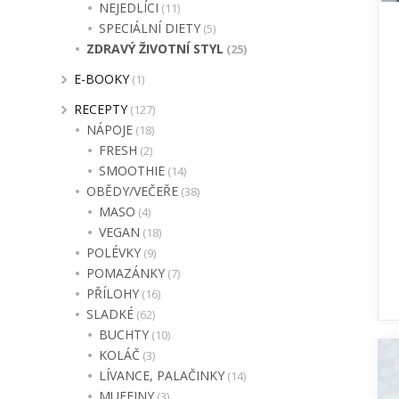
NEJEDLÍCI
(11)
SPECIÁLNÍ DIETY
(5)
ZDRAVÝ ŽIVOTNÍ STYL
(25)
E-BOOKY
(1)
RECEPTY
(127)
NÁPOJE
(18)
FRESH
(2)
SMOOTHIE
(14)
OBĚDY/VEČEŘE
(38)
MASO
(4)
VEGAN
(18)
POLÉVKY
(9)
POMAZÁNKY
(7)
PŘÍLOHY
(16)
SLADKÉ
(62)
BUCHTY
(10)
KOLÁČ
(3)
LÍVANCE, PALAČINKY
(14)
MUFFINY
(3)