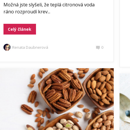
Možná jste slyšeli, že teplá citronová voda
ráno rozproudí krev...
Celý článek
Renata Daubnerová
0