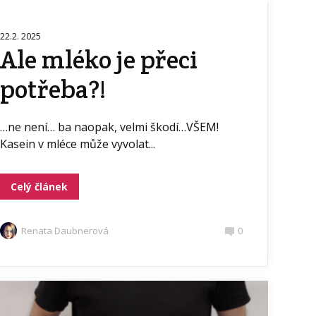
22.2. 2025
Ale mléko je přeci
potřeba?!
…ne není… ba naopak, velmi škodí…VŠEM!
Kasein v mléce může vyvolat...
Celý článek
Renata Daubnerová
0