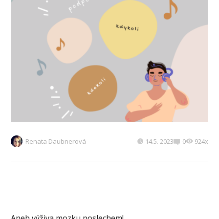
Renata Daubnerová
14.5. 2023
0
924x
Aneb výživa mozku poslechem!