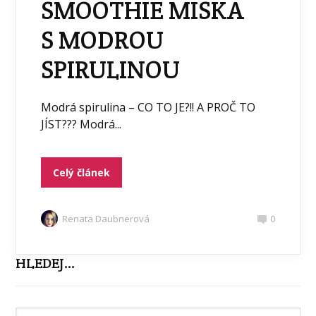
SMOOTHIE MISKA
S MODROU
SPIRULINOU
Modrá spirulina – CO TO JE?!! A PROČ TO
JÍST??? Modrá...
Celý článek
Renata Daubnerová
0
HLEDEJ…