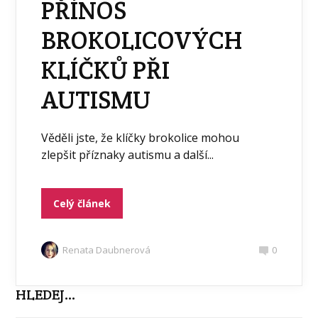
PŘÍNOS
BROKOLICOVÝCH
KLÍČKŮ PŘI
AUTISMU
Věděli jste, že klíčky brokolice mohou
zlepšit příznaky autismu a další...
Celý článek
Renata Daubnerová
0
HLEDEJ…