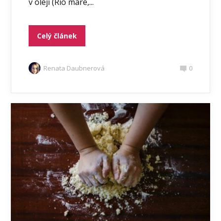
v oleji (Rio mare,...
Celý článek
Renata Daubnerová
0