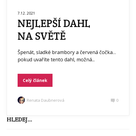
7.12. 2021
NEJLEPŠÍ DAHL
NA SVĚTĚ
Špenát, sladké brambory a červená čočka…
pokud uvaříte tento dahl, možná...
Celý článek
Renata Daubnerová
0
HLEDEJ…