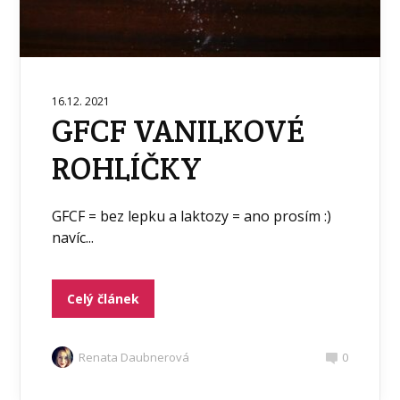
16.12. 2021
GFCF VANILKOVÉ
ROHLÍČKY
GFCF = bez lepku a laktozy = ano prosím :)
navíc...
Celý článek
Renata Daubnerová
0