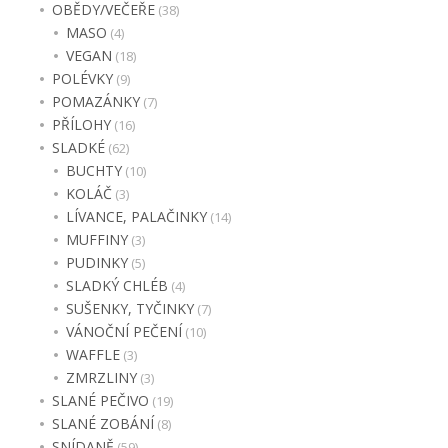
OBĚDY/VEČEŘE
(38)
MASO
(4)
VEGAN
(18)
POLÉVKY
(9)
POMAZÁNKY
(7)
PŘÍLOHY
(16)
SLADKÉ
(62)
BUCHTY
(10)
KOLÁČ
(3)
LÍVANCE, PALAČINKY
(14)
MUFFINY
(3)
PUDINKY
(5)
SLADKÝ CHLÉB
(4)
SUŠENKY, TYČINKY
(7)
VÁNOČNÍ PEČENÍ
(10)
WAFFLE
(3)
ZMRZLINY
(3)
SLANÉ PEČIVO
(19)
SLANÉ ZOBÁNÍ
(8)
SNÍDANĚ
(59)