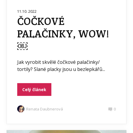
11.10. 2022
ČOČKOVÉ
PALAČINKY, WOW!
￼
Jak vyrobit skvělé čočkové palačinky/
tortily? Slané placky jsou u bezlepkářů...
Celý článek
Renata Daubnerová
0