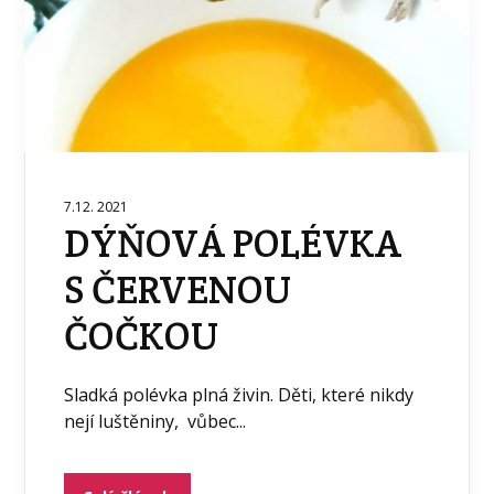
7.12. 2021
DÝŇOVÁ POLÉVKA
S ČERVENOU
ČOČKOU
Sladká polévka plná živin. Děti, které nikdy
nejí luštěniny, vůbec...