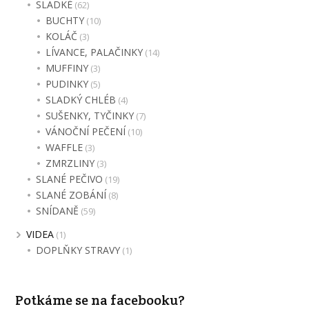
SLADKÉ
(62)
BUCHTY
(10)
KOLÁČ
(3)
LÍVANCE, PALAČINKY
(14)
MUFFINY
(3)
PUDINKY
(5)
SLADKÝ CHLÉB
(4)
SUŠENKY, TYČINKY
(7)
VÁNOČNÍ PEČENÍ
(10)
WAFFLE
(3)
ZMRZLINY
(3)
SLANÉ PEČIVO
(19)
SLANÉ ZOBÁNÍ
(8)
SNÍDANĚ
(59)
VIDEA
(1)
DOPLŇKY STRAVY
(1)
Potkáme se na facebooku?