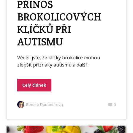
PŘÍNOS
BROKOLICOVÝCH
KLÍČKŮ PŘI
AUTISMU
Věděli jste, že klíčky brokolice mohou
zlepšit příznaky autismu a další...
Celý článek
Renata Daubnerová
0