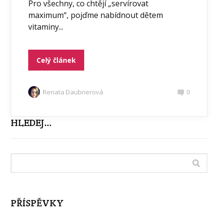
Pro všechny, co chtějí „servírovat
maximum“, pojďme nabídnout dětem
vitaminy...
Celý článek
Renata Daubnerová
0
HLEDEJ…
PŘÍSPĚVKY