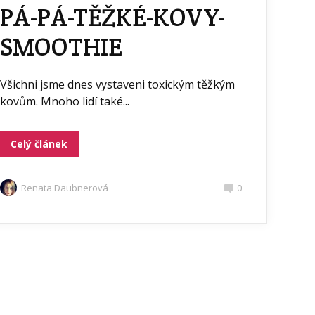
PÁ-PÁ-TĚŽKÉ-KOVY-
SMOOTHIE
Všichni jsme dnes vystaveni toxickým těžkým
kovům. Mnoho lidí také...
Celý článek
Renata Daubnerová
0