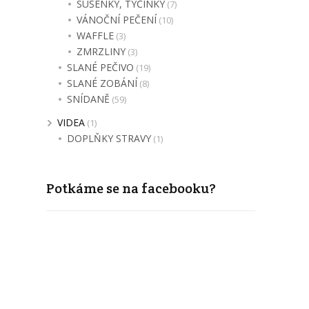
SUŠENKY, TYČINKY
(7)
VÁNOČNÍ PEČENÍ
(10)
WAFFLE
(3)
ZMRZLINY
(3)
SLANÉ PEČIVO
(19)
SLANÉ ZOBÁNÍ
(8)
SNÍDANĚ
(59)
VIDEA
(1)
DOPLŇKY STRAVY
(1)
Potkáme se na facebooku?