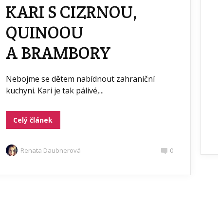
KARI S CIZRNOU,
QUINOOU
A BRAMBORY
Nebojme se dětem nabídnout zahraniční
kuchyni. Kari je tak pálivé,...
Celý článek
Renata Daubnerová
0