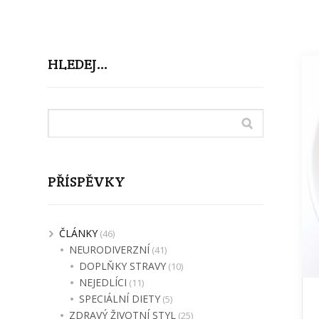
HLEDEJ…
PŘÍSPĚVKY
ČLÁNKY
(46)
NEURODIVERZNÍ
(41)
DOPLŇKY STRAVY
(10)
NEJEDLÍCI
(11)
SPECIÁLNÍ DIETY
(5)
ZDRAVÝ ŽIVOTNÍ STYL
(25)