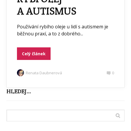
A AUTISMUS
Používání rybího oleje u lidí s autismem je
běžnou praxí, a to z dobrého...
Celý článek
Renata Daubnerová
0
HLEDEJ…