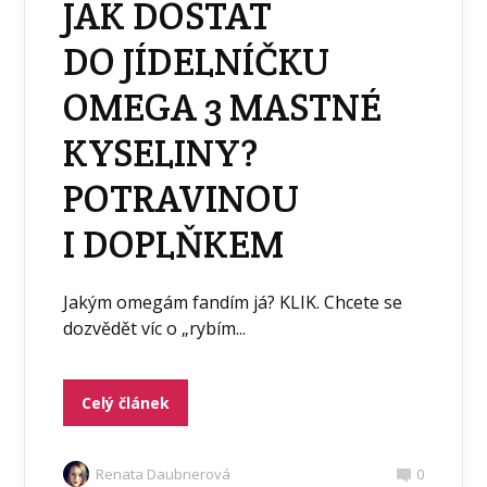
JAK DOSTAT
DO JÍDELNÍČKU
OMEGA 3 MASTNÉ
KYSELINY?
POTRAVINOU
I DOPLŇKEM
Jakým omegám fandím já? KLIK. Chcete se
dozvědět víc o „rybím...
Celý článek
Renata Daubnerová
0