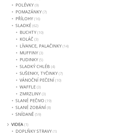
POLÉVKY
(9)
POMAZÁNKY
(7)
PŘÍLOHY
(16)
SLADKÉ
(62)
BUCHTY
(10)
KOLÁČ
(3)
LÍVANCE, PALAČINKY
(14)
MUFFINY
(3)
PUDINKY
(5)
SLADKÝ CHLÉB
(4)
SUŠENKY, TYČINKY
(7)
VÁNOČNÍ PEČENÍ
(10)
WAFFLE
(3)
ZMRZLINY
(3)
SLANÉ PEČIVO
(19)
SLANÉ ZOBÁNÍ
(8)
SNÍDANĚ
(59)
VIDEA
(1)
DOPLŇKY STRAVY
(1)