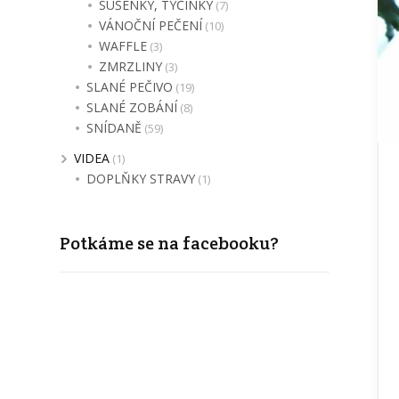
SUŠENKY, TYČINKY
(7)
VÁNOČNÍ PEČENÍ
(10)
WAFFLE
(3)
ZMRZLINY
(3)
SLANÉ PEČIVO
(19)
SLANÉ ZOBÁNÍ
(8)
SNÍDANĚ
(59)
VIDEA
(1)
DOPLŇKY STRAVY
(1)
Potkáme se na facebooku?