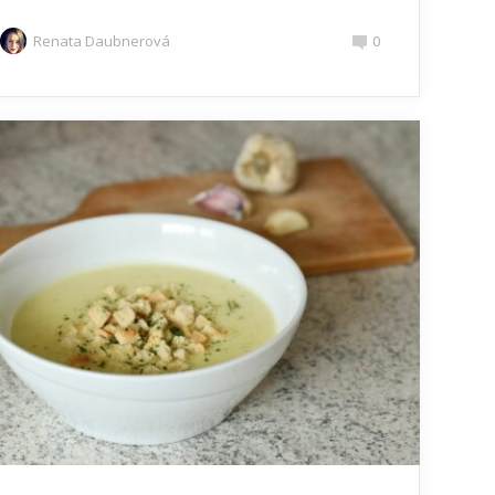
Renata Daubnerová
0