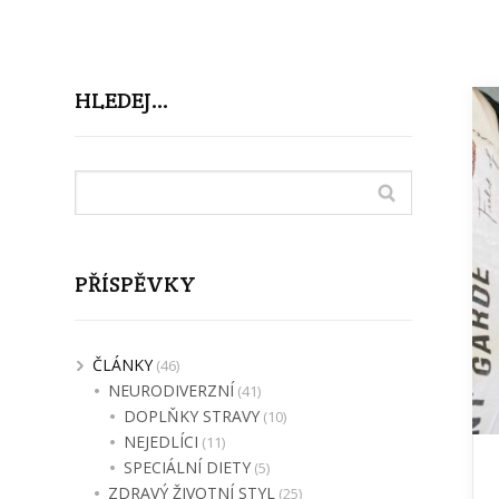
HLEDEJ…
PŘÍSPĚVKY
ČLÁNKY
(46)
NEURODIVERZNÍ
(41)
DOPLŇKY STRAVY
(10)
NEJEDLÍCI
(11)
SPECIÁLNÍ DIETY
(5)
ZDRAVÝ ŽIVOTNÍ STYL
(25)