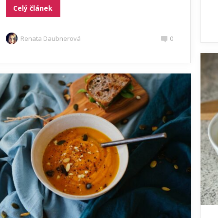
Celý článek
Renata Daubnerová
0