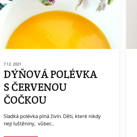
7.12. 2021
DÝŇOVÁ POLÉVKA
S ČERVENOU
ČOČKOU
Sladká polévka plná živin. Děti, které nikdy
nejí luštěniny, vůbec...