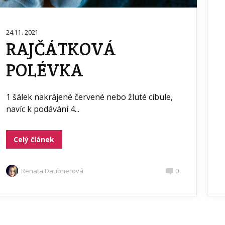
24.11. 2021
RAJČÁTKOVÁ
POLÉVKA
1 šálek nakrájené červené nebo žluté cibule,
navíc k podávání 4...
Celý článek
Renata Daubnerová
0