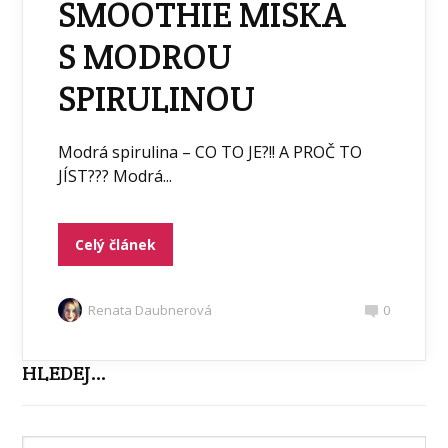
SMOOTHIE MISKA
S MODROU
SPIRULINOU
Modrá spirulina – CO TO JE?!! A PROČ TO
JÍST??? Modrá...
Celý článek
Renata Daubnerová
0
HLEDEJ…