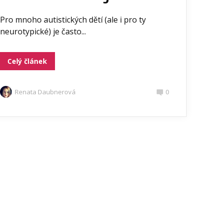
Pro mnoho autistických dětí (ale i pro ty
neurotypické) je často...
Celý článek
Renata Daubnerová
0