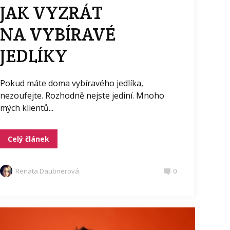
JAK VYZRÁT
NA VYBÍRAVÉ
JEDLÍKY
Pokud máte doma vybíravého jedlíka,
nezoufejte. Rozhodně nejste jediní. Mnoho
mých klientů...
Celý článek
Renata Daubnerová
0