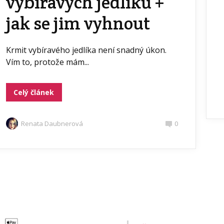
vybíravých jedlíků +
jak se jim vyhnout
Krmit vybíravého jedlíka není snadný úkon.
Vím to, protože mám...
Celý článek
Renata Daubnerová
0