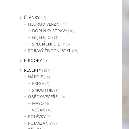
ČLÁNKY
(46)
NEURODIVERZNÍ
(41)
DOPLŇKY STRAVY
(10)
NEJEDLÍCI
(11)
SPECIÁLNÍ DIETY
(5)
ZDRAVÝ ŽIVOTNÍ STYL
(25)
E-BOOKY
(1)
RECEPTY
(127)
NÁPOJE
(18)
FRESH
(2)
SMOOTHIE
(14)
OBĚDY/VEČEŘE
(38)
MASO
(4)
VEGAN
(18)
POLÉVKY
(9)
POMAZÁNKY
(7)