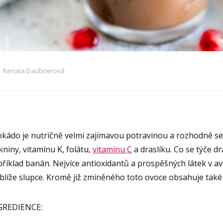
Renata Daubnerová
kádo je nutričně velmi zajímavou potravinou a rozhodně se m
kniny, vitamínu K, folátu,
vitamínu C
a draslíku. Co se týče d
říklad banán. Nejvíce antioxidantů a prospěšných látek v av
blíže slupce. Kromě již zmíněného toto ovoce obsahuje také c
GREDIENCE: