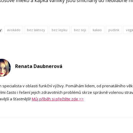
kosové mléko a kapka vanilky jsou smíchány do hedvábně h
y:
avokádo
bez laktozy
bez lepku
bez soji
kakao
pudink
veg
Renata Daubnerová
m specialista v oblasti funkční výživy. Pomáhám lidem, od prenatálního věk
lmi často i řešení jejich zdravotních problémů skrze správně volenou stravu
vější a šťastnější!
Můj příběh si přečtěte zde >>