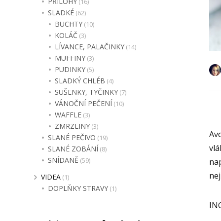
PŘÍLOHY
(16)
SLADKÉ
(62)
BUCHTY
(10)
KOLÁČ
(3)
LÍVANCE, PALAČINKY
(14)
MUFFINY
(3)
PUDINKY
(5)
SLADKÝ CHLÉB
(4)
SUŠENKY, TYČINKY
(7)
VÁNOČNÍ PEČENÍ
(10)
WAFFLE
(3)
ZMRZLINY
(3)
Avo
SLANÉ PEČIVO
(19)
vlá
SLANÉ ZOBÁNÍ
(8)
SNÍDANĚ
(59)
nap
nej
VIDEA
(1)
DOPLŇKY STRAVY
(1)
IN