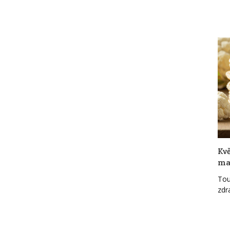
Kvě
mag
Touž
zdr