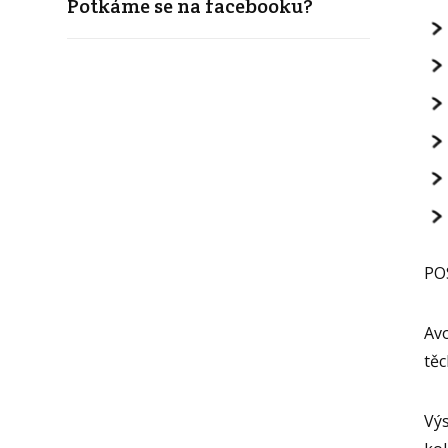
Potkáme se na facebooku?
PO
Avo
těc
Výs