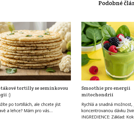
Podobné člá
tákové tortilly se semínkovou
Smoothie pro energii
ií :)
mitochondrií
íte po tortillách, ale chcete jíst
Rychlá a snadná možnost, j
avě a lehce? Mám pro vás…
koncentrovanou dávku živi
INGREDIENCE: Základ: Ko