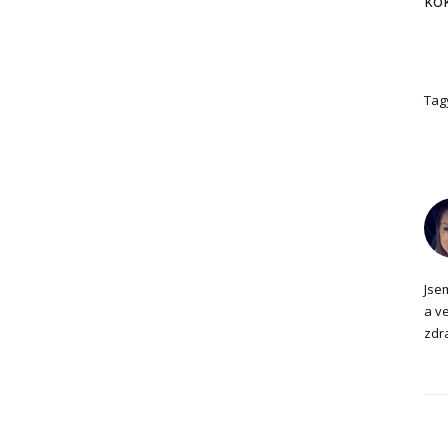
ko
Tag
Jse
a ve
zdra