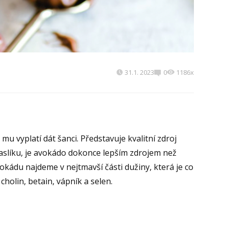
31.1. 2023
0
1186x
u vyplatí dát šanci. Představuje kvalitní zdroj
raslíku, je avokádo dokonce lepším zdrojem než
okádu najdeme v nejtmavší části dužiny, která je co
holin, betain, vápník a selen.