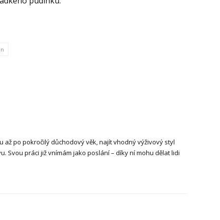
ladkého pudinku.
an
u až po pokročilý důchodový věk, najít vhodný výživový styl
. Svou práci již vnímám jako poslání – díky ní mohu dělat lidi