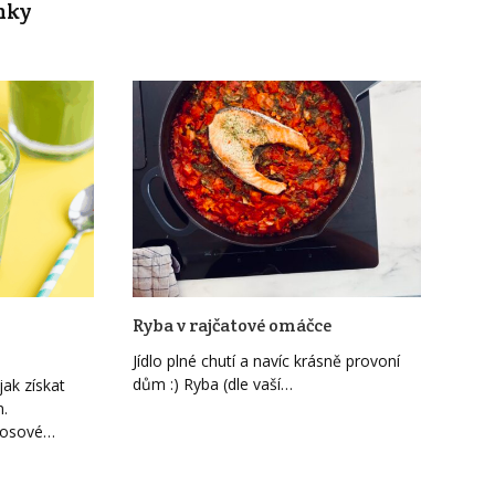
nky
Ryba v rajčatové omáčce
Jídlo plné chutí a navíc krásně provoní
dům :) Ryba (dle vaší…
ak získat
n.
kosové…