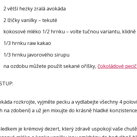
2 větší hezky zralá avokáda
2 lžičky vanilky – tekuté
kokosové mléko 1/2 hrnku – volte tučnou variantu, klidně
1/3 hrnku raw kakao
1/3 hrnku javorového sirupu
na ozdobu můžete použít sekané oříšky,
čokoládové pecič
STUP:
káda rozkrojte, vyjměte pecku a vydlabejte všechny 4 polovi
h na zdobení) a už jen mixujte do krásně hladké konzistence
ledkem je krémový dezert, který zdravě uspokojí vaše chutě