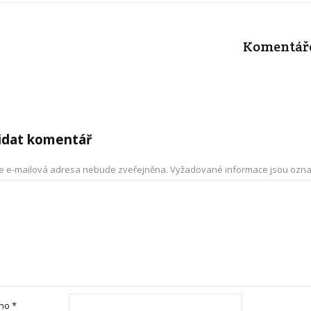
Komentář
idat komentář
e e-mailová adresa nebude zveřejněna.
Vyžadované informace jsou ozn
éno
*