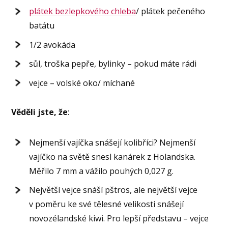
plátek bezlepkového chleba
/ plátek pečeného
batátu
1/2 avokáda
sůl, troška pepře, bylinky – pokud máte rádi
vejce – volské oko/ míchané
Věděli jste, že
:
Nejmenší vajíčka snášejí kolibříci? Nejmenší
vajíčko na světě snesl kanárek z Holandska.
Měřilo 7 mm a vážilo pouhých 0,027 g.
Největší vejce snáší pštros, ale největší vejce
v poměru ke své tělesné velikosti snášejí
novozélandské kiwi. Pro lepší představu – vejce