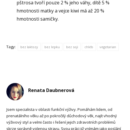
pštrosa tvoří pouze 2 % jeho váhy, dítě 5 %
hmotnosti matky a vejce kiwi má až 20 %
hmotnosti samičky.
Tagy:
bez laktozy
bez lepku
bez soji
chléb
vegetarian
Renata Daubnerová
Jsem specialista v oblasti funkční výživy. Pomáhám lidem, od
prenatálního věku až po pokročilý důchodový věk, najít vhodný
výživový styl a velmi často i řešení jejich zdravotních problémů
skrze správně volenou stravu. Svou práci již vnímám jako poslání