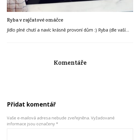
Ryba v rajčatové omáčce
Jídlo plné chutí a navíc krásně provoní dům :) Ryba (dle vaší…
Komentáře
Přidat komentář
Vaše e-mailová adresa nebude zveřejněna.
Vyžadované
informace jsou označeny
*