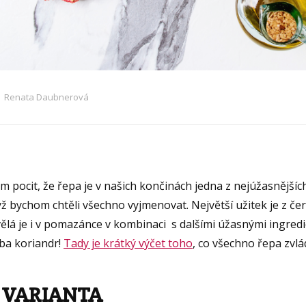
Renata Daubnerová
 pocit, že řepa je v našich končinách jedna z nejúžasnějších 
ž bychom chtěli všechno vyjmenovat. Největší užitek je z če
ělá je i v pomazánce v kombinaci s dalšími úžasnými ingredi
ba koriandr!
Tady je krátký výčet toho
, co všechno řepa zv
. VARIANTA