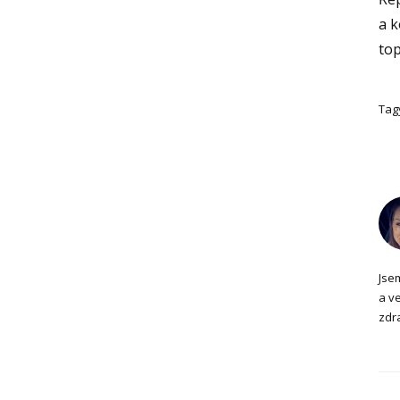
a k
to
Tag
Jse
a ve
zdra