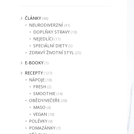
ČLÁNKY
(46)
NEURODIVERZNÍ
(41)
DOPLŇKY STRAVY
(10)
NEJEDLÍCI
(11)
SPECIÁLNÍ DIETY
(5)
ZDRAVÝ ŽIVOTNÍ STYL
(25)
E-BOOKY
(1)
RECEPTY
(127)
NÁPOJE
(18)
FRESH
(2)
SMOOTHIE
(14)
OBĚDY/VEČEŘE
(38)
MASO
(4)
VEGAN
(18)
POLÉVKY
(9)
POMAZÁNKY
(7)