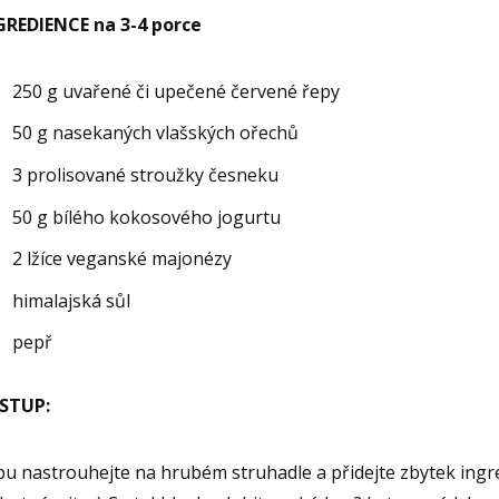
GREDIENCE na 3-4 porce
250 g uvařené či upečené červené řepy
50 g nasekaných vlašských ořechů
3 prolisované stroužky česneku
50 g bílého kokosového jogurtu
2 lžíce veganské majonézy
himalajská sůl
pepř
STUP:
u nastrouhejte na hrubém struhadle a přidejte zbytek ingred