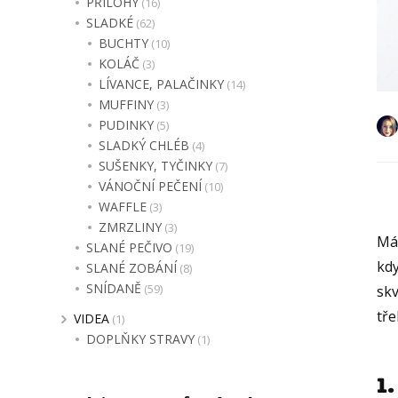
PŘÍLOHY
(16)
SLADKÉ
(62)
BUCHTY
(10)
KOLÁČ
(3)
LÍVANCE, PALAČINKY
(14)
MUFFINY
(3)
PUDINKY
(5)
SLADKÝ CHLÉB
(4)
SUŠENKY, TYČINKY
(7)
VÁNOČNÍ PEČENÍ
(10)
WAFFLE
(3)
ZMRZLINY
(3)
Mám
SLANÉ PEČIVO
(19)
kdy
SLANÉ ZOBÁNÍ
(8)
SNÍDANĚ
(59)
skv
tře
VIDEA
(1)
DOPLŇKY STRAVY
(1)
1