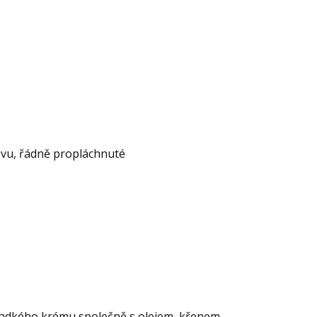
levu, řádně propláchnuté
ladkého krému společně s olejem, křenem