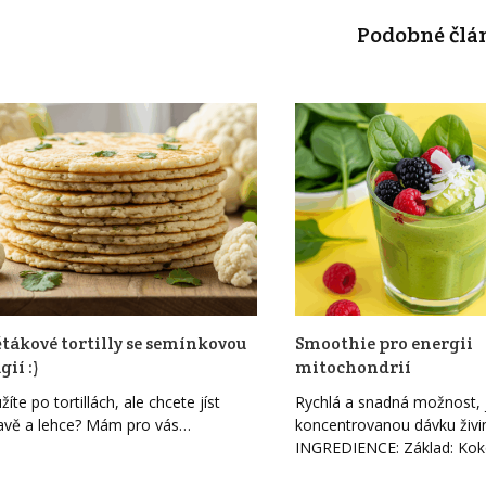
Podobné člá
tákové tortilly se semínkovou
Smoothie pro energii
ií :)
mitochondrií
íte po tortillách, ale chcete jíst
Rychlá a snadná možnost, j
avě a lehce? Mám pro vás…
koncentrovanou dávku živi
INGREDIENCE: Základ: Ko