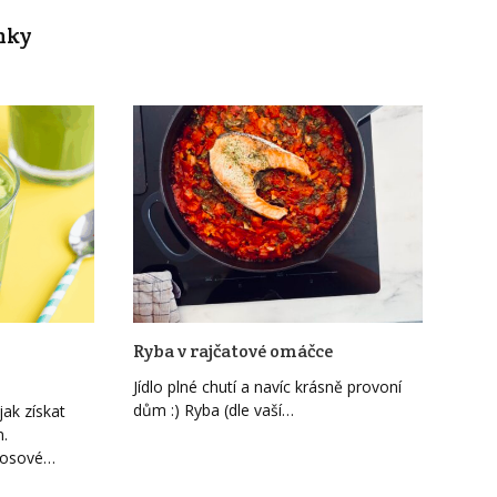
nky
Ryba v rajčatové omáčce
Jídlo plné chutí a navíc krásně provoní
dům :) Ryba (dle vaší…
ak získat
n.
kosové…