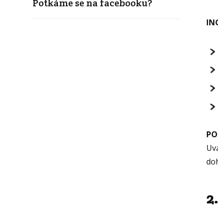
Potkáme se na facebooku?
IN
PO
Uva
do
2