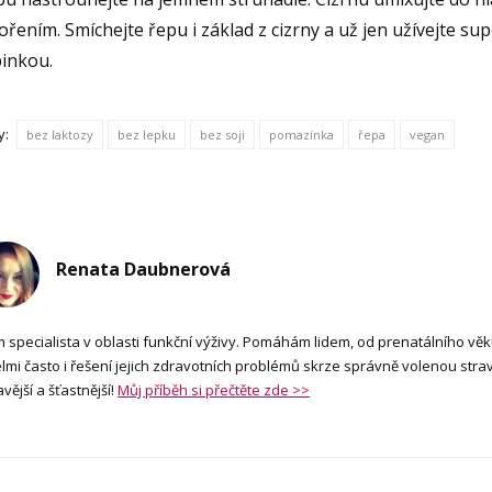
ořením. Smíchejte řepu i základ z cizrny a už jen užívejte s
pinkou.
y:
bez laktozy
bez lepku
bez soji
pomazínka
řepa
vegan
Renata Daubnerová
m specialista v oblasti funkční výživy. Pomáhám lidem, od prenatálního věk
lmi často i řešení jejich zdravotních problémů skrze správně volenou stravu
vější a šťastnější!
Můj příběh si přečtěte zde >>