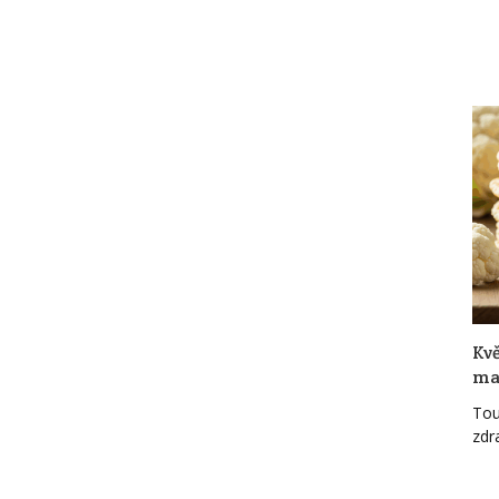
Kvě
mag
Touž
zdr