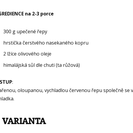
GREDIENCE na 2-3 porce
300 g upečené řepy
hrstička čerstvého nasekaného kopru
2 lžíce olivového oleje
himalájská sůl dle chuti (ta růžová)
STUP
:
řenou, oloupanou, vychladlou červenou řepu společně se v
hladka.
. VARIANTA