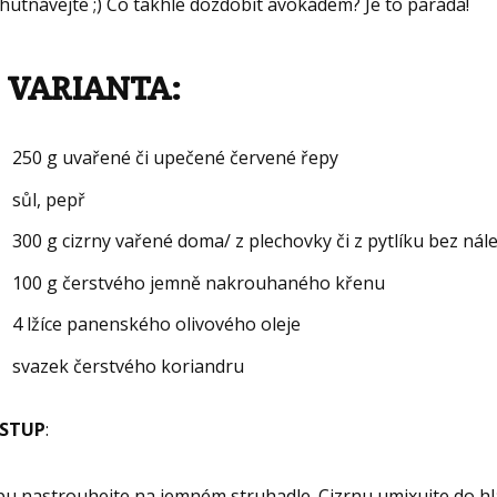
hutnávejte ;) Co takhle dozdobit avokádem? Je to paráda!
. VARIANTA
:
250 g uvařené či upečené červené řepy
sůl, pepř
300 g cizrny vařené doma/ z plechovky či z pytlíku bez ná
100 g čerstvého jemně nakrouhaného křenu
4 lžíce panenského olivového oleje
svazek čerstvého koriandru
STUP
:
pu nastrouhejte na jemném struhadle. Cizrnu umixujte do h