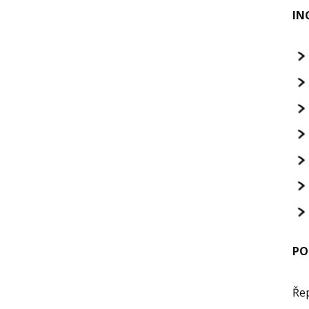
IN
PO
Řep