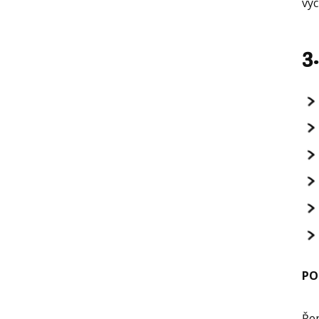
vyc
3
PO
Ře