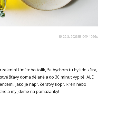
22.3. 2023
0
1066x
zelenin! Umí toho tolik, že bychom tu byli do zítra,
rstvé šťávy doma dělané a do 30 minut vypité, ALE
encemi, jako je např. čerstvý kopr, křen nebo
ládne a my jdeme na pomazánky!