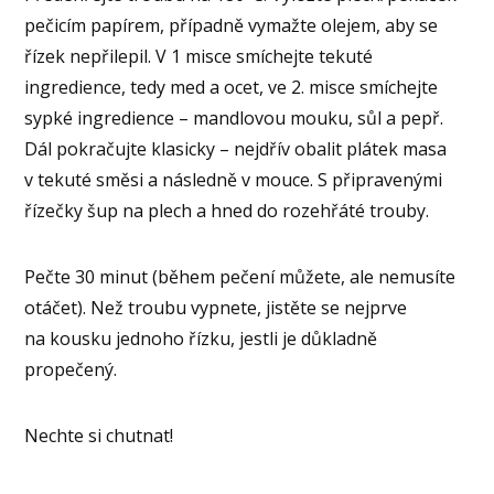
pečicím papírem, případně vymažte olejem, aby se
řízek nepřilepil. V 1 misce smíchejte tekuté
ingredience, tedy med a ocet, ve 2. misce smíchejte
sypké ingredience – mandlovou mouku, sůl a pepř.
Dál pokračujte klasicky – nejdřív obalit plátek masa
v tekuté směsi a následně v mouce. S připravenými
řízečky šup na plech a hned do rozehřáté trouby.
Pečte 30 minut (během pečení můžete, ale nemusíte
otáčet). Než troubu vypnete, jistěte se nejprve
na kousku jednoho řízku, jestli je důkladně
propečený.
Nechte si chutnat!