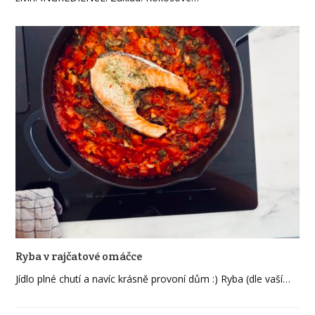
Ryba v rajčatové omáčce
Jídlo plné chutí a navíc krásně provoní dům :) Ryba (dle vaší…