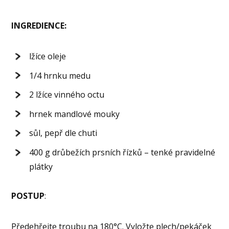
INGREDIENCE:
lžíce oleje
1/4 hrnku medu
2 lžíce vinného octu
hrnek mandlové mouky
sůl, pepř dle chuti
400 g drůbežích prsních řízků – tenké pravidelné
plátky
POSTUP
:
Předehřejte troubu na 180°C. Vyložte plech/pekáček