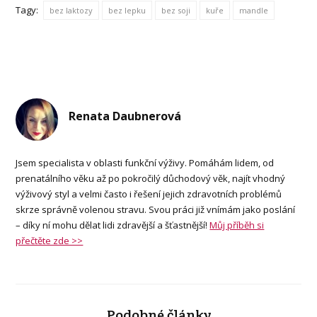
Tagy:
bez laktozy
bez lepku
bez soji
kuře
mandle
Renata Daubnerová
Jsem specialista v oblasti funkční výživy. Pomáhám lidem, od
prenatálního věku až po pokročilý důchodový věk, najít vhodný
výživový styl a velmi často i řešení jejich zdravotních problémů
skrze správně volenou stravu. Svou práci již vnímám jako poslání
– díky ní mohu dělat lidi zdravější a šťastnější!
Můj příběh si
přečtěte zde >>
Podobné články