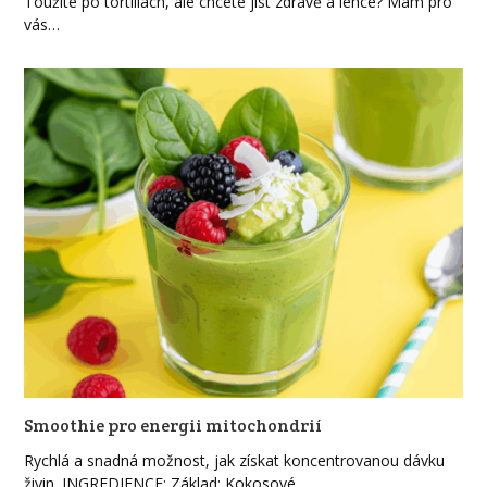
Toužíte po tortillách, ale chcete jíst zdravě a lehce? Mám pro
vás…
Smoothie pro energii mitochondrií
Rychlá a snadná možnost, jak získat koncentrovanou dávku
živin. INGREDIENCE: Základ: Kokosové…