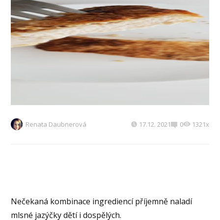
Renata Daubnerová
17.12. 2021
0
1321x
Nečekaná kombinace ingrediencí příjemně naladí
mlsné jazýčky dětí i dospělých.