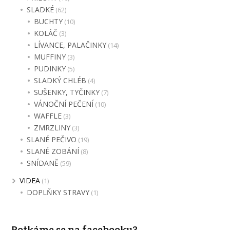
SLADKÉ
(62)
BUCHTY
(10)
KOLÁČ
(3)
LÍVANCE, PALAČINKY
(14)
MUFFINY
(3)
PUDINKY
(5)
SLADKÝ CHLÉB
(4)
SUŠENKY, TYČINKY
(7)
VÁNOČNÍ PEČENÍ
(10)
WAFFLE
(3)
ZMRZLINY
(3)
SLANÉ PEČIVO
(19)
SLANÉ ZOBÁNÍ
(8)
SNÍDANĚ
(59)
VIDEA
(1)
DOPLŇKY STRAVY
(1)
Potkáme se na facebooku?