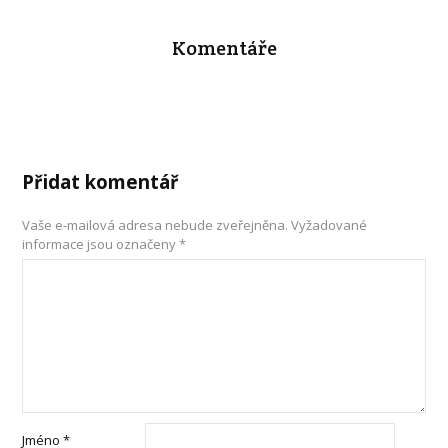
Komentáře
Přidat komentář
Vaše e-mailová adresa nebude zveřejněna.
Vyžadované
informace jsou označeny
*
Jméno
*