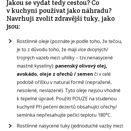
Jakou se vydat tedy cestou? Co
v kuchyni používat jako náhradu?
Navrhuji zvolit zdravější tuky, jako
jsou:
Rostlinné oleje (poznáte je podle toho, že tečou,
je to z důvodu toho, že mají více dvojných/
trojných vazeb mezi uhlíky – tzv.nenasycené
mastné kyseliny):
panenský olivový olej,
avokádo, oleje z ořechů / semen
či v celé
podobě oříšku v natural formě (nepražené,
nesolené, neslazené). Tyto oleje nejsou vhodné
k tepelné úpravě. Použití POUZE na studenou
kuchyni! Při pečení dezertů obsahující ořechy/
semínka nepřesahujte pečicí teplotu 180°C.
Rostlinné nasycené tuky (jednoduché vazby mezi