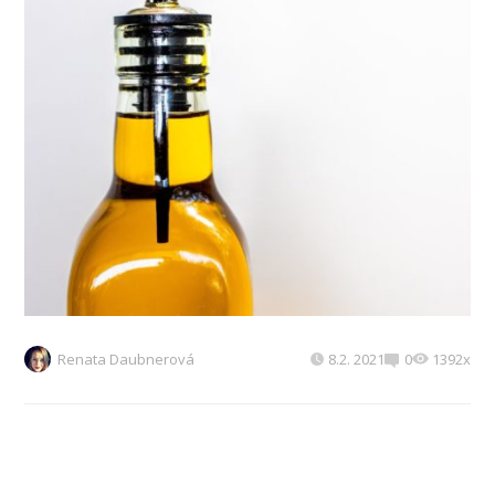
Renata Daubnerová
8.2. 2021
0
1392x